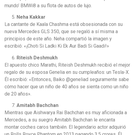
mundo’ BMWi8 a su flota de autos de lujo.
Neha Kakkar
La cantante de Kaala Chashma está obsesionada con su
nueva Mercedes GLS 350, que se regaló a sí misma a
principios de este año. Neha compartió la imagen y
escribió: «¡Choti Si Ladki Ki Ek Aur Badi Si Gaadi!»
Riteish Deshmukh
El apuesto chico Marathi, Riteish Deshmukh recibió el mejor
regalo de su esposa Genelia en su cumpleaños: un Tesla-X.
Él escribió: «Entonces, Baiko @geneliad seguramente sabe
cómo hacer que un niño de 40 años se sienta como un niño
de 20 años».
Amitabh Bachchan
Mientras que Aishwarya Rai Bachchan es muy aficionada a
Mercedes, a su suegro Amitabh Bachchan le encanta
montar coches caros también. El legendario actor adquirió
un Rolls Royce Phantom en 2013 pagando 3.5 crores. Él