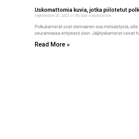
Uskomattomia kuvia, jotka piilotetut po
septiembre 20, 2021
No hay comentarios
Polkukamerat ovat olennainen osa metsästystä, sillä k
seurannassa erityisesti öisin. Jäljityskamerat voivat ha
Read More »