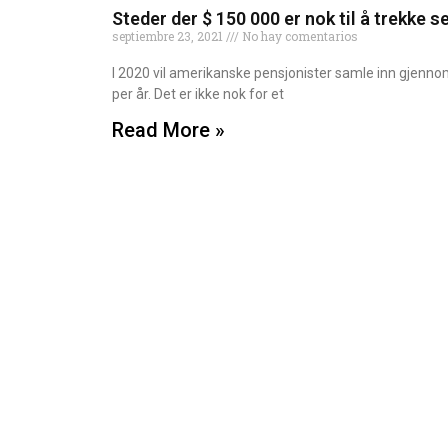
Steder der $ 150 000 er nok til å trekke s
septiembre 23, 2021
No hay comentarios
I 2020 vil amerikanske pensjonister samle inn gjennoms
per år. Det er ikke nok for et
Read More »