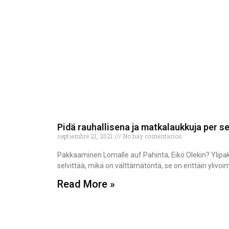
Pidä rauhallisena ja matkalaukkuja per se
septiembre 21, 2021
No hay comentarios
Pakkaaminen Lomalle auf Pahinta, Eikö Olekin? Ylipakkau
selvittää, mikä on välttämätöntä, se on erittäin ylivo
Read More »