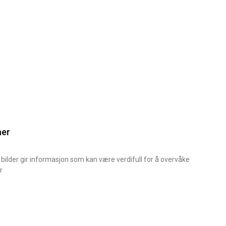
aer
bilder gir informasjon som kan være verdifull for å overvåke
r