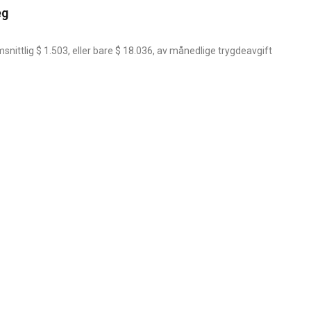
eg
nittlig $ 1.503, eller bare $ 18.036, av månedlige trygdeavgift