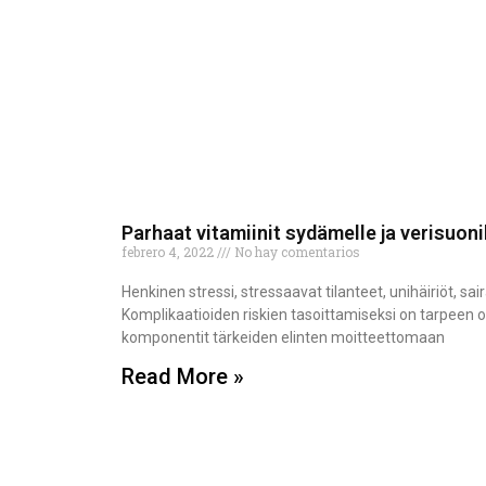
Parhaat vitamiinit sydämelle ja verisuoni
febrero 4, 2022
No hay comentarios
Henkinen stressi, stressaavat tilanteet, unihäiriöt, sa
Komplikaatioiden riskien tasoittamiseksi on tarpeen ott
komponentit tärkeiden elinten moitteettomaan
Read More »