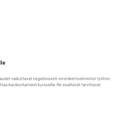
lle
iraudet vaikuttavat negatiivisesti verenkiertoelimistön työhön.
aa kardiovitamiinit kursseilla. Ne sisältävät tarvittavat