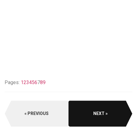
Pages:
1
2
3
4
5
6
7
8
9
PREVIOUS
NEXT