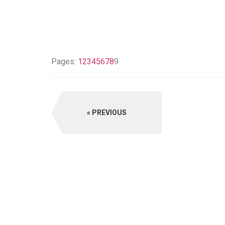
Pages:
1
2
3
4
5
6
7
8
9
PREVIOUS